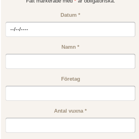
Fält markerade med
*
är obligatoriska.
Datum
*
Namn
*
Företag
Antal vuxna
*