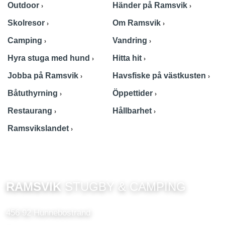
Outdoor
Händer på Ramsvik
Skolresor
Om Ramsvik
Camping
Vandring
Hyra stuga med hund
Hitta hit
Jobba på Ramsvik
Havsfiske på västkusten
Båtuthyrning
Öppettider
Restaurang
Hållbarhet
Ramsvikslandet
RAMSVIK
STUGBY & CAMPING
456 92 Hunnebostrand