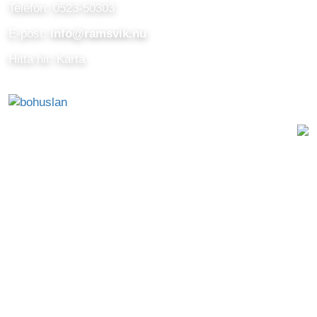
Telefon: 0523-50303
E-post:
info@ramsvik.nu
Hitta hit: Karta
Digital byrå
Inställningar för cookies