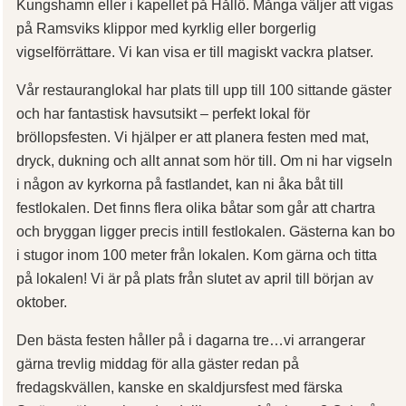
Kungshamn eller i kapellet på Hållö. Många väljer att vigas
på Ramsviks klippor med kyrklig eller borgerlig
vigselförrättare. Vi kan visa er till magiskt vackra platser.
Vår restauranglokal har plats till upp till 100 sittande gäster
och har fantastisk havsutsikt – perfekt lokal för
bröllopsfesten. Vi hjälper er att planera festen med mat,
dryck, dukning och allt annat som hör till. Om ni har vigseln
i någon av kyrkorna på fastlandet, kan ni åka båt till
festlokalen. Det finns flera olika båtar som går att chartra
och bryggan ligger precis intill festlokalen. Gästerna kan bo
i stugor inom 100 meter från lokalen. Kom gärna och titta
på lokalen! Vi är på plats från slutet av april till början av
oktober.
Den bästa festen håller på i dagarna tre…vi arrangerar
gärna trevlig middag för alla gäster redan på
fredagskvällen, kanske en skaldjursfest med färska