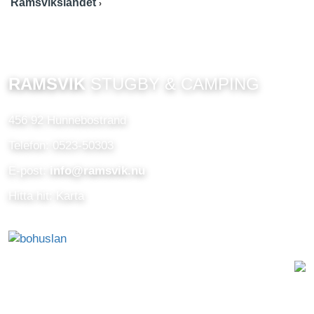
Ramsvikslandet
RAMSVIK
STUGBY & CAMPING
456 92 Hunnebostrand
Telefon: 0523-50303
E-post:
info@ramsvik.nu
Hitta hit: Karta
Digital byrå
Inställningar för cookies