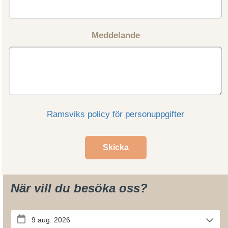
Meddelande
Ramsviks policy för personuppgifter
Skicka
När vill du besöka oss?