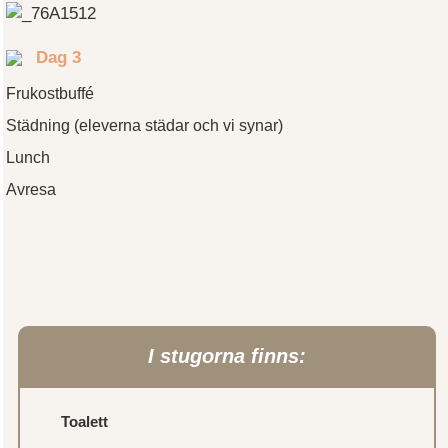
Dag 3
Frukostbuffé
Städning (eleverna städar och vi synar)
Lunch
Avresa
I stugorna finns:
Toalett