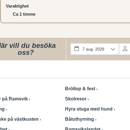
Varaktighet
Ca 1 timme
är vill du besöka
oss?
Bröllop & fest
r på Ramsvik
Skolresor
ing
Hyra stuga med hund
ske på västkusten
Båtuthyrning
rhet
Ramsvikslandet