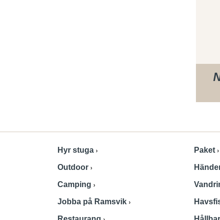
N
Hyr stuga
Paket
Outdoor
Hände
Camping
Vandr
Jobba på Ramsvik
Havsfi
Restaurang
Hållba