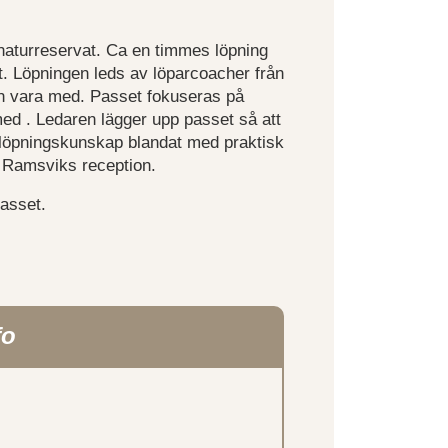
naturreservat. Ca en timmes löpning
. Löpningen leds av löparcoacher från
an vara med. Passet fokuseras på
med . Ledaren lägger upp passet så att
h löpningskunskap blandat med praktisk
 Ramsviks reception.
passet.
fo