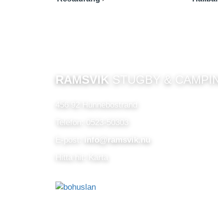
RAMSVIK
STUGBY & CAMPI
456 92 Hunnebostrand
Telefon: 0523-50303
E-post:
info@ramsvik.nu
Hitta hit: Karta