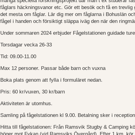
många speciella forskningsprojekt där man t ex studerar fäs
fåglars häckningsvanor etc. Gör ett besök och få en trevli
det mesta om fåglar. Lär dig mer om fåglarna i Bohuslän och
fågel i handen och försiktigt släppa iväg den när den ringmä
Under sommaren 2024 erbjuder Fågelstationen guidade ture
Torsdagar vecka 26-33
Tid: 09.00-11.00
Max 12 personer. Passar både barn och vuxna
Boka plats genom att fylla i formuläret nedan.
Pris: 60 kr/vuxen, 30 kr/barn
Aktiviteten är utomhus.
Samling på fågelstationen kl 9.00. Betalning sker i recept
Hitta till fågelstationen: Från Ramsvik Stugby & Camping k
höger mot Fykan (vid Ramsviks Övergård). Efter 1 km, kö