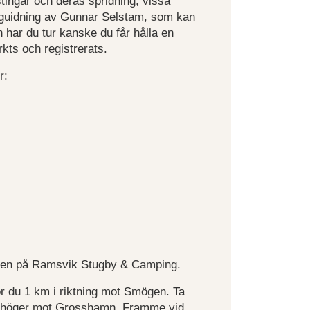
tingar och deras spridning, vissa
g guidning av Gunnar Selstam, som kan
 har du tur kanske du får hålla en
rkts och registrerats.
r:
ionen på Ramsvik Stugby & Camping.
ör du 1 km i riktning mot Smögen. Ta
r höger mot Grosshamn. Framme vid