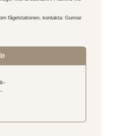
om fågelstationen, kontakta: Gunnar
fo
0:-
-