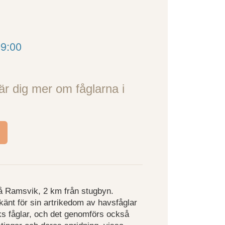
09:00
r dig mer om fåglarna i
på Ramsvik, 2 km från stugbyn.
r känt för sin artrikedom av havsfåglar
ks fåglar, och det genomförs också