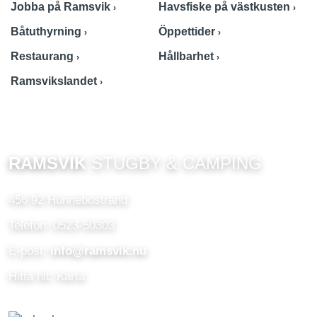
Jobba på Ramsvik
Havsfiske på västkusten
Båtuthyrning
Öppettider
Restaurang
Hållbarhet
Ramsvikslandet
RAMSVIK
STUGBY & CAMPING
456 92 Hunnebostrand
Telefon: 0523-50303
E-post:
info@ramsvik.nu
Hitta hit: Karta